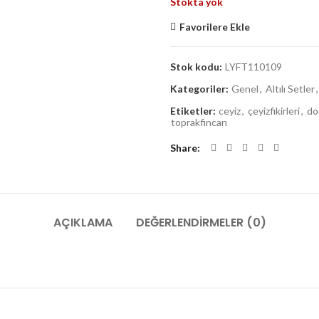
Stokta yok
was:
is:
1.050,00 ₺.
83
Favorilere Ekle
Stok kodu:
LYFT110109
Kategoriler:
Genel
,
Altılı Setler
,
Etiketler:
ceyiz
,
çeyizfikirleri
,
do
toprakfincan
Share
AÇIKLAMA
DEĞERLENDIRMELER (0)