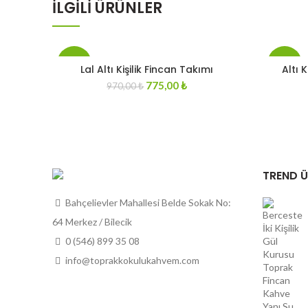
İLGILI ÜRÜNLER
-20%
-20%
Lal Altı Kişilik Fincan Takımı
Altı 
Original
Current
775,00
₺
970,00
₺
price
price
STOKT
STOKT
A YOK
A YOK
was:
is:
970,00 ₺.
775,00 ₺.
TREND 
Bahçelievler Mahallesi Belde Sokak No:
64 Merkez / Bilecik
0 (546) 899 35 08
info@toprakkokulukahvem.com