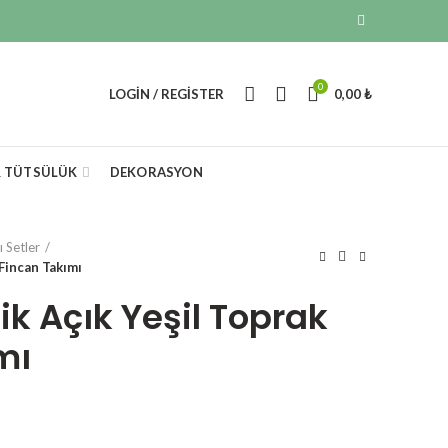
0
LOGIN / REGISTER
0,00
₺
& TÜTSÜLÜK
DEKORASYON
lı Setler
 Fincan Takımı
ilik Açık Yeşil Toprak
mı
rrent
ce