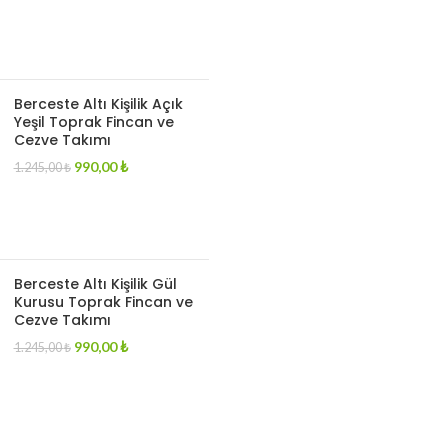
Berceste Altı Kişilik Açık
Yeşil Toprak Fincan ve
Cezve Takımı
Original
Current
990,00
₺
1.245,00
₺
price
price
was:
is:
1.245,00 ₺.
990,00 ₺.
Berceste Altı Kişilik Gül
Kurusu Toprak Fincan ve
Cezve Takımı
Original
Current
990,00
₺
1.245,00
₺
price
price
was:
is:
1.245,00 ₺.
990,00 ₺.