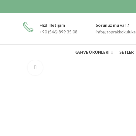
Hızlı İletişim
Sorunuz mu var ?
+90 (546) 899 35 08
info@toprakkokuluk
KAHVE ÜRÜNLERI
SETLER
Click to enlarge