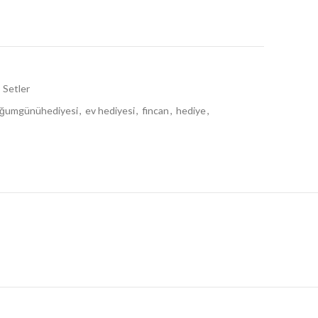
5,00 ₺.
Setler
ğumgünühediyesi
,
ev hediyesi
,
fincan
,
hediye
,