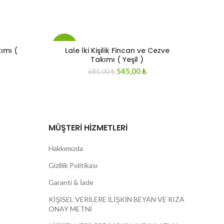
-20%
kımı (
Lale İki Kişilik Fincan ve Cezve
Takımı ( Yeşil )
urrent
Original
Current
545,00
₺
685,00
₺
STOKT
rice
A YOK
price
price
s:
was:
is:
.
35,00 ₺.
685,00 ₺.
545,00 ₺.
MÜŞTERI HIZMETLERI
Hakkımızda
Gizlilik Politikası
Garanti & İade
KİŞİSEL VERİLERE İLİŞKİN BEYAN VE RIZA
ONAY METNİ