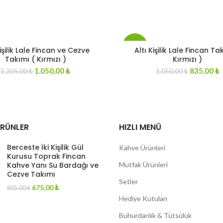
-20%
Kişilik Lale Fincan ve Cezve
Altı Kişilik Lale Fincan Ta
Takımı ( Kırmızı )
Kırmızı )
Original
Current
Original
C
1.050,00
₺
835,00
₺
1.305,00
₺
1.050,00
₺
STOKT
price
price
A YOK
price
p
was:
is:
was:
i
1.305,00 ₺.
1.050,00 ₺.
1.050,00 ₺
8
ÜRÜNLER
HIZLI MENÜ
Berceste İki Kişilik Gül
Kahve Ürünleri
Kurusu Toprak Fincan
Kahve Yanı Su Bardağı ve
Mutfak Ürünleri
Cezve Takımı
Setler
Original
Current
675,00
₺
815,00
₺
price
price
Hediye Kutuları
was:
is:
815,00 ₺.
675,00 ₺.
Buhurdanlık & Tütsülük