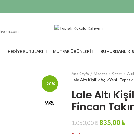
ahvem.com
HEDIYE KUTULARI
MUTFAK ÜRÜNLERI
BUHURDANLIK 
Ana Sayfa
Mağaza
Setler
Altı
Lale Altı Kişilik Açık Yeşil Toprak
-20%
Lale Altı Kiş
Fincan Takı
STOKT
A YOK
Original
Cu
835,00
₺
1.050,00
₺
price
pri