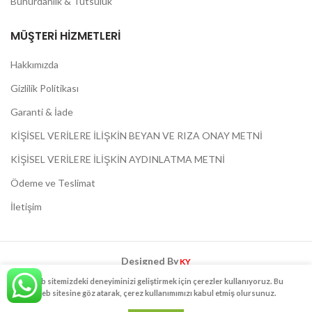
Buhurdanlık & Tütsülük
MÜŞTERI HIZMETLERI
Hakkımızda
Gizlilik Politikası
Garanti & İade
KİŞİSEL VERİLERE İLİŞKİN BEYAN VE RIZA ONAY METNİ
KİŞİSEL VERİLERE İLİŞKİN AYDINLATMA METNİ
Ödeme ve Teslimat
İletişim
Designed By
KY
Web sitemizdeki deneyiminizi geliştirmek için çerezler kullanıyoruz. Bu
TOPRAK KOKULU KAHVEM
2020 - Her Hakkı Saklıdır.
web sitesine göz atarak, çerez kullanımımızı kabul etmiş olursunuz.