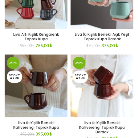
Liva Altı Kişilik Rengarenk
Liva İki Kişilik Benekli Açık Yeşil
Toprak Kupa
Toprak Kupa Bardak
Original
Current
Original
Current
755,00
₺
375,00
₺
955,00
₺
470,00
₺
price
price
price
price
was:
is:
was:
is:
955,00 ₺.
755,00 ₺.
470,00 ₺.
375,00 ₺.
-20%
-20%
STOKT
STOKT
A YOK
A YOK
Liva İki Kişilik Benekli
Liva İki Kişilik Benekli
Kahverengi Toprak Kupa
Kahverengi Toprak Kupa
Bardak
Original
Current
395,00
₺
495,00
₺