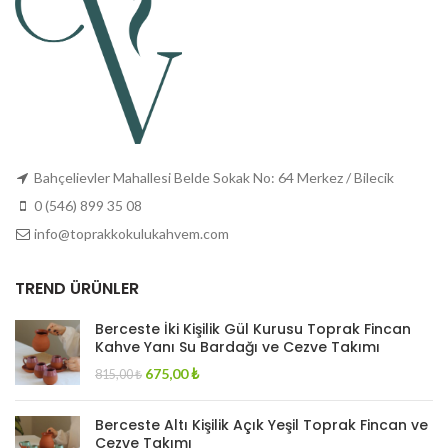
Bahçelievler Mahallesi Belde Sokak No: 64 Merkez / Bilecik
0 (546) 899 35 08
info@toprakkokulukahvem.com
TREND ÜRÜNLER
Berceste İki Kişilik Gül Kurusu Toprak Fincan
Kahve Yanı Su Bardağı ve Cezve Takımı
Original
Current
675,00
₺
815,00
₺
price
price
was:
is:
Berceste Altı Kişilik Açık Yeşil Toprak Fincan ve
815,00 ₺.
675,00 ₺.
Cezve Takımı