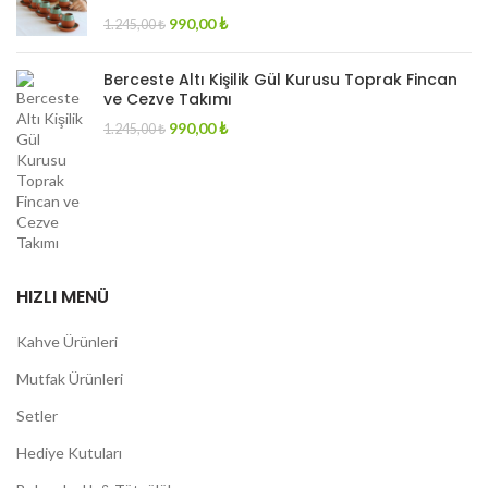
Original
Current
990,00
₺
1.245,00
₺
price
price
was:
is:
Berceste Altı Kişilik Gül Kurusu Toprak Fincan
1.245,00 ₺.
990,00 ₺.
ve Cezve Takımı
Original
Current
990,00
₺
1.245,00
₺
price
price
was:
is:
1.245,00 ₺.
990,00 ₺.
HIZLI MENÜ
Kahve Ürünleri
Mutfak Ürünleri
Setler
Hediye Kutuları