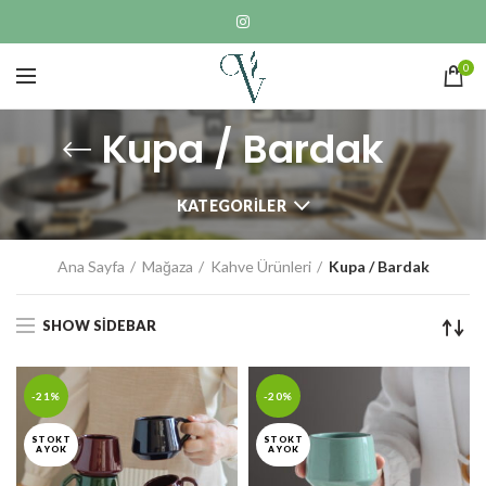
0
Kupa / Bardak
KATEGORILER
Ana Sayfa
Mağaza
Kahve Ürünleri
Kupa / Bardak
SHOW SIDEBAR
-21%
-20%
STOKT
STOKT
A YOK
A YOK