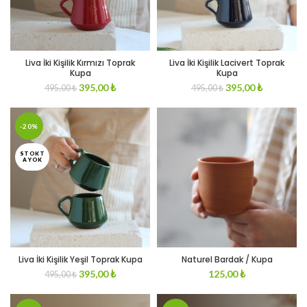
Liva İki Kişilik Kırmızı Toprak
Liva İki Kişilik Lacivert Toprak
Kupa
Kupa
Original
Current
Original
Current
395,00
₺
395,00
₺
495,00
₺
495,00
₺
price
price
price
price
was:
is:
was:
is:
495,00 ₺.
395,00 ₺.
495,00 ₺.
395,00 ₺.
-20%
STOKT
A YOK
Liva İki Kişilik Yeşil Toprak Kupa
Naturel Bardak / Kupa
Original
Current
395,00
₺
125,00
₺
495,00
₺
price
price
was:
is: