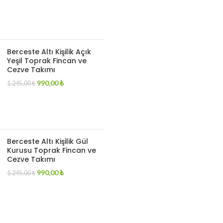
Berceste Altı Kişilik Açık
Yeşil Toprak Fincan ve
Cezve Takımı
Original
Current
990,00
₺
1.245,00
₺
price
price
was:
is:
1.245,00 ₺.
990,00 ₺.
Berceste Altı Kişilik Gül
Kurusu Toprak Fincan ve
Cezve Takımı
Original
Current
990,00
₺
1.245,00
₺
price
price
was:
is:
1.245,00 ₺.
990,00 ₺.