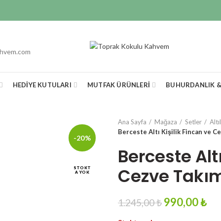
ahvem.com
HEDIYE KUTULARI
MUTFAK ÜRÜNLERI
BUHURDANLIK 
Ana Sayfa
Mağaza
Setler
Altı
Berceste Altı Kişilik Fincan ve C
-20%
Berceste Altı
Cezve Takı
STOKT
A YOK
Original
Cu
990,00
₺
1.245,00
₺
price
pri