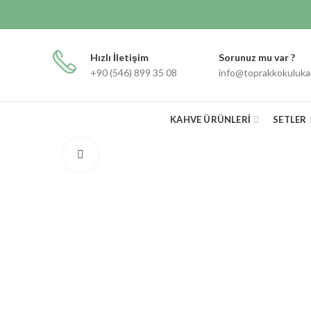
Hızlı İletişim
Sorunuz mu var ?
+90 (546) 899 35 08
info@toprakkokuluk
KAHVE ÜRÜNLERI
SETLER
Click to enlarge