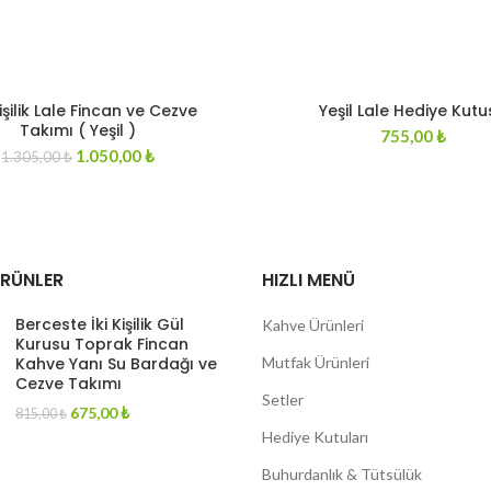
STOKT
Kişilik Lale Fincan ve Cezve
A YOK
Yeşil Lale Hediye Kutu
Takımı ( Yeşil )
755,00
₺
Original
Current
1.050,00
₺
1.305,00
₺
price
price
was:
is:
1.305,00 ₺.
1.050,00 ₺.
ÜRÜNLER
HIZLI MENÜ
Berceste İki Kişilik Gül
Kahve Ürünleri
Kurusu Toprak Fincan
Kahve Yanı Su Bardağı ve
Mutfak Ürünleri
Cezve Takımı
Setler
Original
Current
675,00
₺
815,00
₺
price
price
Hediye Kutuları
was:
is:
815,00 ₺.
675,00 ₺.
Buhurdanlık & Tütsülük