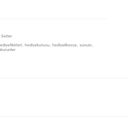
0,00 ₺.
Setler
ediyefikirleri
,
hediyekutusu
,
hediyelikesya
,
sunum
,
akurunler