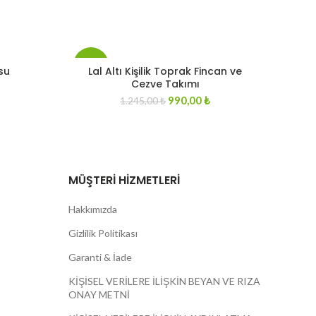
-20%
su
Lal Altı Kişilik Toprak Fincan ve
Cezve Takımı
Original
Current
990,00
₺
1.245,00
₺
STOKT
A YOK
price
price
was:
is:
1.245,00 ₺.
990,00 ₺.
MÜŞTERI HIZMETLERI
Hakkımızda
Gizlilik Politikası
Garanti & İade
KİŞİSEL VERİLERE İLİŞKİN BEYAN VE RIZA
ONAY METNİ