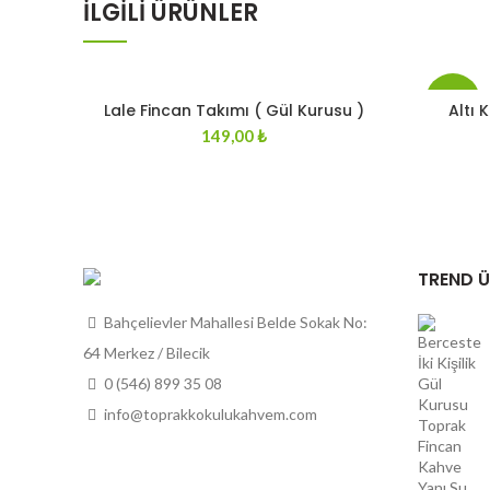
İLGILI ÜRÜNLER
-20%
Lale Fincan Takımı ( Gül Kurusu )
Altı 
149,00
₺
STOKT
A YOK
TREND 
Bahçelievler Mahallesi Belde Sokak No:
64 Merkez / Bilecik
0 (546) 899 35 08
info@toprakkokulukahvem.com