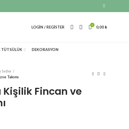
0
LOGIN / REGISTER
0,00
₺
& TÜTSÜLÜK
DEKORASYON
lı Setler
ezve Takımı
 Kişilik Fincan ve
mı
rrent
ce