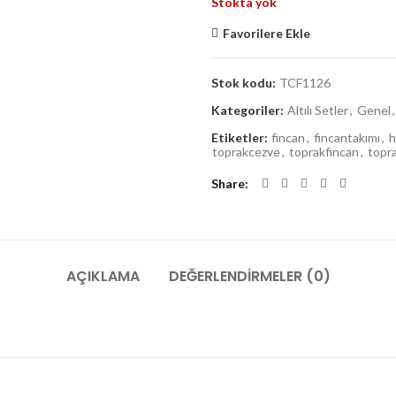
Stokta yok
was:
is:
1.245,00 ₺.
99
Favorilere Ekle
Stok kodu:
TCF1126
Kategoriler:
Altılı Setler
,
Genel
,
Etiketler:
fincan
,
fincantakımı
,
h
toprakcezve
,
toprakfincan
,
topr
Share
AÇIKLAMA
DEĞERLENDIRMELER (0)