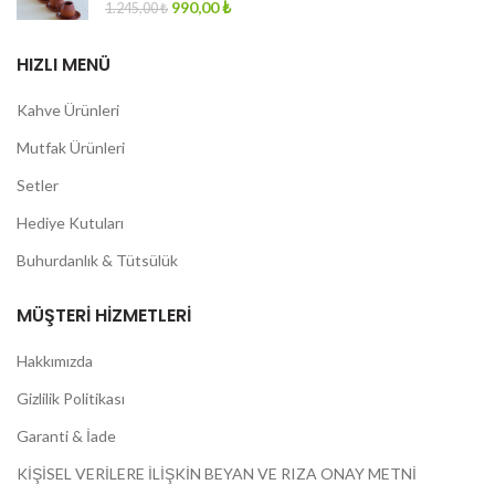
Original
Current
990,00
₺
1.245,00
₺
price
price
was:
is:
HIZLI MENÜ
1.245,00 ₺.
990,00 ₺.
Kahve Ürünleri
Mutfak Ürünleri
Setler
Hediye Kutuları
Buhurdanlık & Tütsülük
MÜŞTERI HIZMETLERI
Hakkımızda
Gizlilik Politikası
Garanti & İade
KİŞİSEL VERİLERE İLİŞKİN BEYAN VE RIZA ONAY METNİ