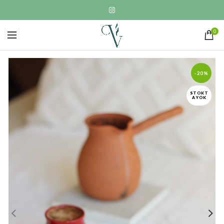
0
-20%
STOKT
A YOK