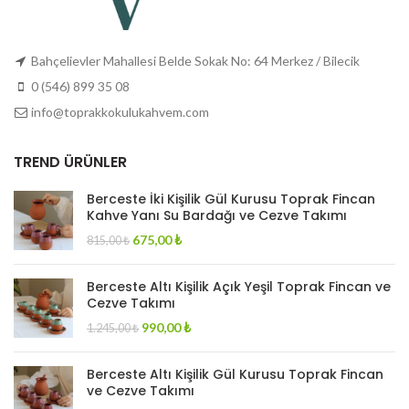
Bahçelievler Mahallesi Belde Sokak No: 64 Merkez / Bilecik
0 (546) 899 35 08
info@toprakkokulukahvem.com
TREND ÜRÜNLER
Berceste İki Kişilik Gül Kurusu Toprak Fincan
Kahve Yanı Su Bardağı ve Cezve Takımı
Original
Current
675,00
₺
815,00
₺
price
price
was:
is:
Berceste Altı Kişilik Açık Yeşil Toprak Fincan ve
815,00 ₺.
675,00 ₺.
Cezve Takımı
Original
Current
990,00
₺
1.245,00
₺
price
price
was:
is:
Berceste Altı Kişilik Gül Kurusu Toprak Fincan
1.245,00 ₺.
990,00 ₺.
ve Cezve Takımı