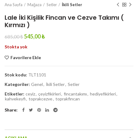
Ana Sayfa
Mağaza
Setler
İkili Setler
Lale İki Kişilik Fincan ve Cezve Takımı (
Kırmızı )
Original
Current
545,00
₺
685,00
₺
price
price
Stokta yok
was:
is:
685,00 ₺.
545,00 ₺.
Favorilere Ekle
Stok kodu:
TLT1101
Kategoriler:
Genel
,
İkili Setler
,
Setler
Etiketler:
ceyiz
,
çeyizfikirleri
,
fincantakımı
,
hediyefikirleri
,
kahvekeyfi
,
toprakcezve
,
toprakfincan
Share