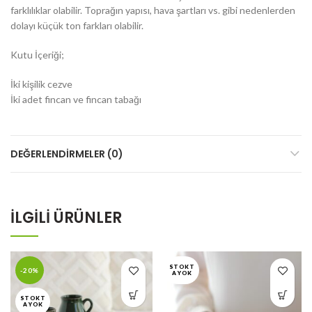
farklılıklar olabilir. Toprağın yapısı, hava şartları vs. gibi nedenlerden
dolayı küçük ton farkları olabilir.
Kutu İçeriği;
İki kişilik cezve
İki adet fincan ve fincan tabağı
DEĞERLENDIRMELER (0)
İLGILI ÜRÜNLER
STOKT
-20%
A YOK
STOKT
A YOK