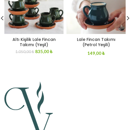
Altı Kişilik Lale Fincan
Lale Fincan Takımı
Takımı (Yeşil)
(Petrol Yeşili)
Original
Current
835,00
₺
1.050,00
₺
149,00
₺
price
price
was:
is:
1.050,00 ₺.
835,00 ₺.