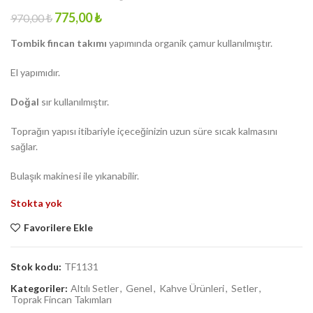
Original
Current
775,00
₺
970,00
₺
price
price
Tombik fincan takımı
yapımında organik çamur kullanılmıştır.
was:
is:
970,00 ₺.
775,00 ₺.
El yapımıdır.
Doğal
sır kullanılmıştır.
Toprağın yapısı itibariyle içeceğinizin uzun süre sıcak kalmasını
sağlar.
Bulaşık makinesi ile yıkanabilir.
Stokta yok
Favorilere Ekle
Stok kodu:
TF1131
Kategoriler:
Altılı Setler
,
Genel
,
Kahve Ürünleri
,
Setler
,
Toprak Fincan Takımları