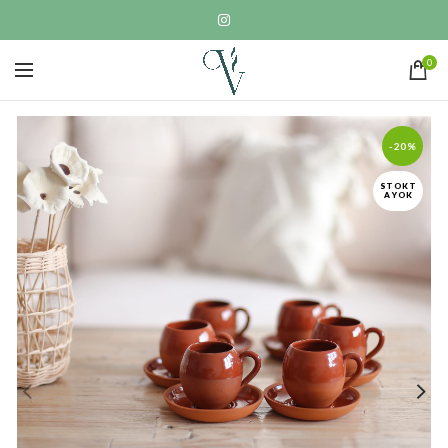
0
-20%
STOKT
A YOK