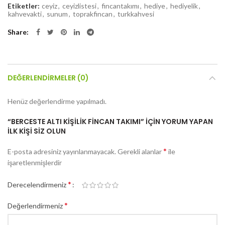
Etiketler:
ceyiz
,
ceyizlistesi
,
fincantakımı
,
hediye
,
hediyelik
,
kahvevakti
,
sunum
,
toprakfincan
,
turkkahvesi
Share
DEĞERLENDIRMELER (0)
Henüz değerlendirme yapılmadı.
“BERCESTE ALTI KIŞILIK FINCAN TAKIMI” IÇIN YORUM YAPAN
ILK KIŞI SIZ OLUN
*
E-posta adresiniz yayınlanmayacak.
Gerekli alanlar
ile
işaretlenmişlerdir
*
Derecelendirmeniz
*
Değerlendirmeniz