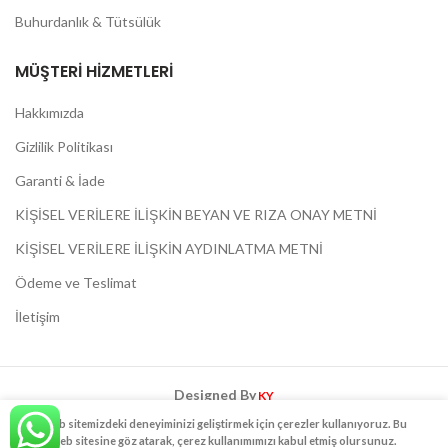
Buhurdanlık & Tütsülük
MÜŞTERI HIZMETLERI
Hakkımızda
Gizlilik Politikası
Garanti & İade
KİŞİSEL VERİLERE İLİŞKİN BEYAN VE RIZA ONAY METNİ
KİŞİSEL VERİLERE İLİŞKİN AYDINLATMA METNİ
Ödeme ve Teslimat
İletişim
Designed By
KY
Web sitemizdeki deneyiminizi geliştirmek için çerezler kullanıyoruz. Bu
TOPRAK KOKULU KAHVEM
2020 - Her Hakkı Saklıdır.
web sitesine göz atarak, çerez kullanımımızı kabul etmiş olursunuz.