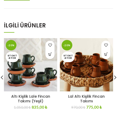
İLGILI ÜRÜNLER
-20%
-20%
STOKT
STOKT
A YOK
A YOK
Altı Kişilik Lale Fincan
Lal Altı Kişilik Fincan
Takımı (Yeşil)
Takımı
Original
Current
Original
Current
835,00
₺
775,00
₺
1.050,00
₺
970,00
₺
price
price
price
price
was:
is:
was:
is: