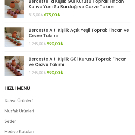
Berceste İki Kişilik Gül Kurusu Toprak Fincan
Kahve Yanı Su Bardağı ve Cezve Takımı
Original
Current
675,00
₺
815,00
₺
price
price
was:
is:
Berceste Altı Kişilik Açık Yeşil Toprak Fincan ve
815,00 ₺.
675,00 ₺.
Cezve Takımı
Original
Current
990,00
₺
1.245,00
₺
price
price
was:
is:
Berceste Altı Kişilik Gül Kurusu Toprak Fincan
1.245,00 ₺.
990,00 ₺.
ve Cezve Takımı
Original
Current
990,00
₺
1.245,00
₺
price
price
was:
is:
HIZLI MENÜ
1.245,00 ₺.
990,00 ₺.
Kahve Ürünleri
Mutfak Ürünleri
Setler
Hediye Kutuları