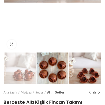
Click to enlarge
Ana Sayfa
Mağaza
Setler
Altılı Setler
Berceste Altı Kişilik Fincan Takımı