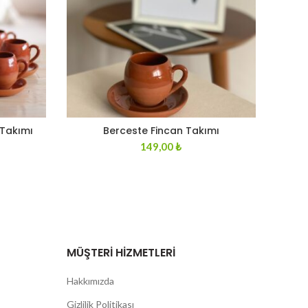
n Takımı
Berceste Fincan Takımı
urrent
149,00
₺
ice
:
75,00 ₺.
MÜŞTERI HIZMETLERI
Hakkımızda
Gizlilik Politikası