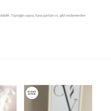
olabilir. Toprağın yapısı, hava şartları vs. gibi nedenlerden
STOKT
STOK
A YOK
A YO
K