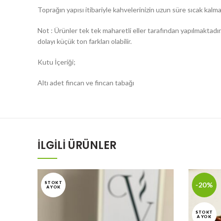
Toprağın yapısı itibariyle kahvelerinizin uzun süre sıcak kalma
Not : Ürünler tek tek maharetli eller tarafından yapılmaktadır. 
dolayı küçük ton farkları olabilir.
Kutu İçeriği;
Altı adet fincan ve fincan tabağı
İLGILI ÜRÜNLER
STOKT
-20%
A YOK
STOKT
A YOK