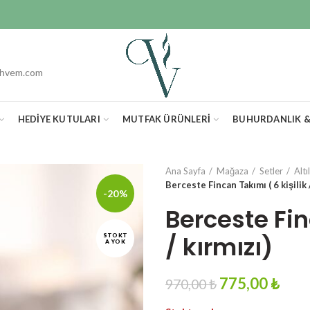
ahvem.com
HEDIYE KUTULARI
MUTFAK ÜRÜNLERI
BUHURDANLIK 
Ana Sayfa
Mağaza
Setler
Altı
Berceste Fincan Takımı ( 6 kişilik 
-20%
Berceste Fin
/ kırmızı)
STOKT
A YOK
Original
Curr
775,00
₺
970,00
₺
price
pric