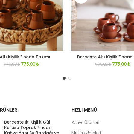
 Altı Kişilik Fincan Takımı
Berceste Altı Kişilik Finca
Original
Current
Original
C
775,00
₺
775,00
₺
970,00
₺
970,00
₺
price
price
price
pr
was:
is:
was:
is
970,00 ₺.
775,00 ₺.
970,00 ₺.
7
ÜRÜNLER
HIZLI MENÜ
Berceste İki Kişilik Gül
Kahve Ürünleri
Kurusu Toprak Fincan
Kahve Yanı Su Bardağı ve
Mutfak Ürünleri