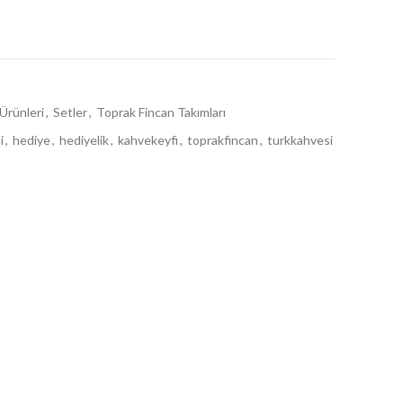
00 ₺.
Ürünleri
,
Setler
,
Toprak Fincan Takımları
i
,
hediye
,
hediyelik
,
kahvekeyfi
,
toprakfincan
,
turkkahvesi