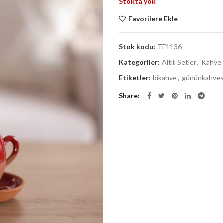
Stokta yok
was:
is:
970,00 ₺.
775,
Favorilere Ekle
Stok kodu:
TF1136
Kategoriler:
Altılı Setler
,
Kahve 
Etiketler:
bikahve
,
gününkahves
Share