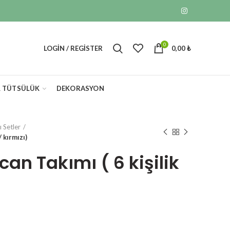
0
LOGIN / REGISTER
0,00
₺
& TÜTSÜLÜK
DEKORASYON
lı Setler
/ kırmızı)
can Takımı ( 6 kişilik
ent
e