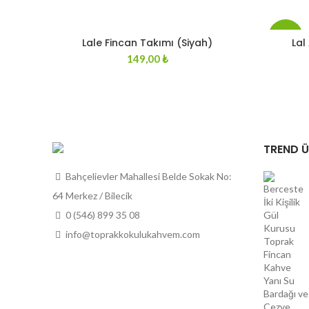
-20%
Lale Fincan Takımı (Siyah)
Lal
149,00
₺
STOKT
A YOK
TREND 
Bahçelievler Mahallesi Belde Sokak No:
64 Merkez / Bilecik
0 (546) 899 35 08
info@toprakkokulukahvem.com