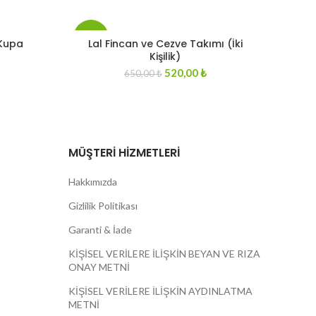
-20%
 Kupa
Lal Fincan ve Cezve Takımı (İki
Kişilik)
urrent
Original
Current
520,00
₺
650,00
₺
STOKT
ice
A YOK
price
price
:
was:
is:
50,00 ₺.
650,00 ₺.
520,00 ₺.
MÜŞTERI HIZMETLERI
Hakkımızda
Gizlilik Politikası
Garanti & İade
KİŞİSEL VERİLERE İLİŞKİN BEYAN VE RIZA
ONAY METNİ
KİŞİSEL VERİLERE İLİŞKİN AYDINLATMA
METNİ