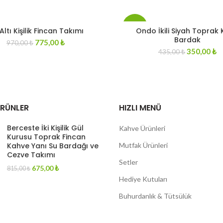
-20%
 Altı Kişilik Fincan Takımı
Ondo İkili Siyah Toprak
Bardak
Original
Current
775,00
₺
970,00
₺
Original
C
price
price
350,00
₺
435,00
₺
price
pr
was:
is:
was:
is
970,00 ₺.
775,00 ₺.
435,00 ₺.
3
ÜRÜNLER
HIZLI MENÜ
Berceste İki Kişilik Gül
Kahve Ürünleri
Kurusu Toprak Fincan
Kahve Yanı Su Bardağı ve
Mutfak Ürünleri
Cezve Takımı
Setler
Original
Current
675,00
₺
815,00
₺
price
price
Hediye Kutuları
was:
is:
815,00 ₺.
675,00 ₺.
Buhurdanlık & Tütsülük