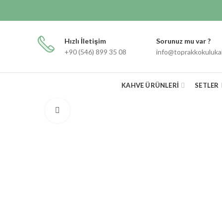
Hızlı İletişim
Sorunuz mu var ?
+90 (546) 899 35 08
info@toprakkokuluk
KAHVE ÜRÜNLERI
SETLER
Click to enlarge