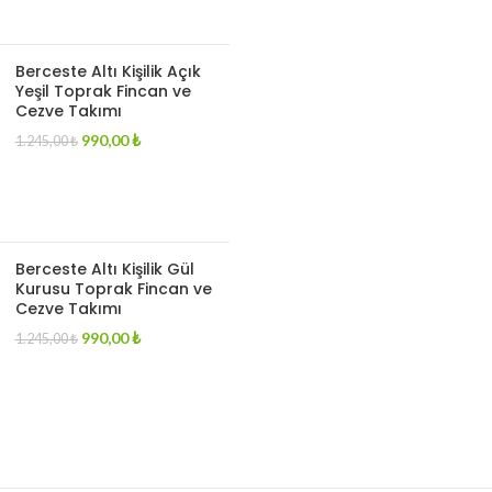
Berceste Altı Kişilik Açık
Yeşil Toprak Fincan ve
Cezve Takımı
Original
Current
990,00
₺
1.245,00
₺
price
price
was:
is:
1.245,00 ₺.
990,00 ₺.
Berceste Altı Kişilik Gül
Kurusu Toprak Fincan ve
Cezve Takımı
Original
Current
990,00
₺
1.245,00
₺
price
price
was:
is:
1.245,00 ₺.
990,00 ₺.