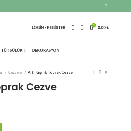
0
LOGIN / REGISTER
0,00
₺
& TÜTSÜLÜK
DEKORASYON
ri
Cezveler
Altı Kişilik Toprak Cezve
 Toprak Cezve
ent
e
00 ₺.