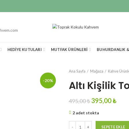
ahvem.com
HEDIYE KUTULARI
MUTFAK ÜRÜNLERI
BUHURDANLIK 
Ana Sayfa
Mağaza
Kahve Ürünle
-20%
Altı Kişilik
Original
Curr
395,00
₺
495,00
₺
price
pric
2 adet stokta
was:
is:
495,00 ₺.
395,
Miktar
SEPETE EKLE